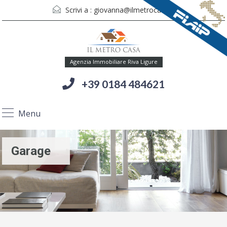
Scrivi a :
giovanna@ilmetrocasa.it
Agenzia Immobiliare Riva Ligure
+39 0184 484621
Menu
Garage