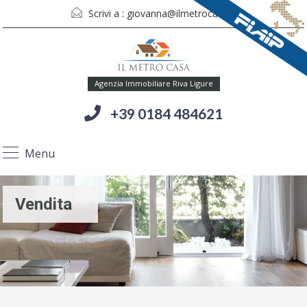
Scrivi a :
giovanna@ilmetrocasa.it
Agenzia Immobiliare Riva Ligure
+39 0184 484621
Menu
Vendita