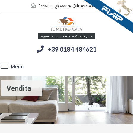
Scrivi a :
giovanna@ilmetrocasa.it
Agenzia Immobiliare Riva Ligure
+39 0184 484621
Menu
Vendita