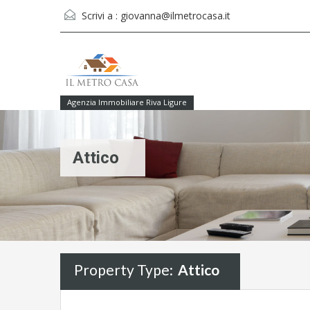
Scrivi a :
giovanna@ilmetrocasa.it
Agenzia Immobiliare Riva Ligure
Attico
Property Type:
Attico