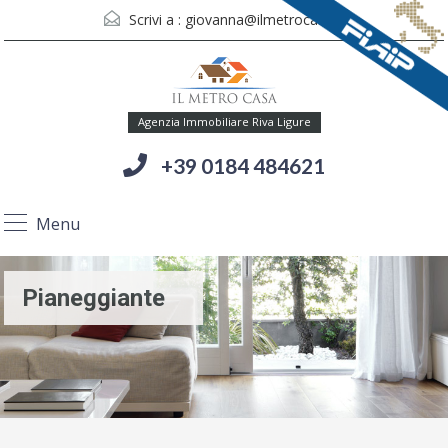
Scrivi a :
giovanna@ilmetrocasa.it
Agenzia Immobiliare Riva Ligure
+39 0184 484621
Menu
Pianeggiante