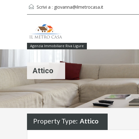
Scrivi a :
giovanna@ilmetrocasa.it
Agenzia Immobiliare Riva Ligure
Attico
Property Type:
Attico